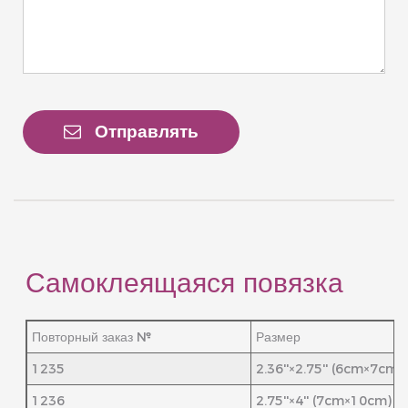
Отправлять
Самоклеящаяся повязка
Повторный заказ №
Размер
1235
2.36''×2.75'' (6cm×7cm)
1236
2.75''×4'' (7cm×10cm)