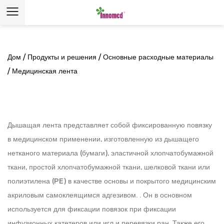
Дом
/
Продукты и решения
/
Основные расходные материалы
/
Медицинская лента
Дышащая лента представляет собой фиксированную повязку
в медицинском применении, изготовленную из дышащего
нетканого материала (бумаги), эластичной хлопчатобумажной
ткани, простой хлопчатобумажной ткани, шелковой ткани или
полиэтилена (PE) в качестве основы и покрытого медицинским
акриловым самоклеящимся адгезивом. . Он в основном
используется для фиксации повязок при фиксации
инфузионных катетеров или игл и перевязки ран. Также его