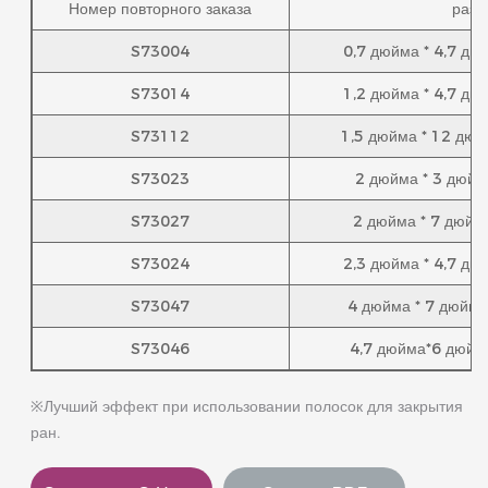
Номер повторного заказа
разм
S73004
0,7 дюйма * 4,7 дюй
S73014
1,2 дюйма * 4,7 дюй
S73112
1,5 дюйма * 12 дюйм
S73023
2 дюйма * 3 дюйма
S73027
2 дюйма * 7 дюймо
S73024
2,3 дюйма * 4,7 дюй
S73047
4 дюйма * 7 дюймов
S73046
4,7 дюйма*6 дюймо
※Лучший эффект при использовании полосок для закрытия
ран.